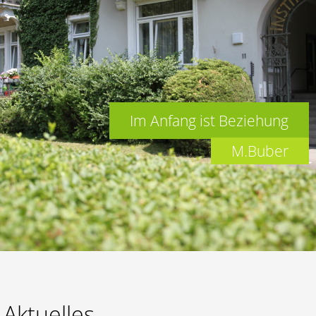
Lernen
Kalender
Im Anfang ist Beziehung
M.Buber
Aktuelles