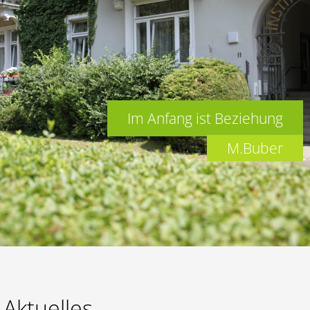
Lernen
Kalender
Im Anfang ist Beziehung
M.Buber
Aktuelles